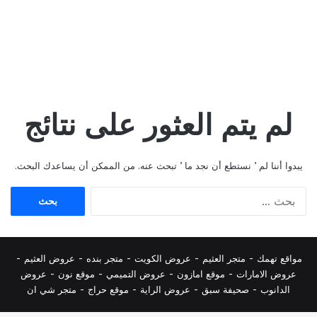
لم يتم العثور على نتائج
يبدوا أننا لم ’ نستطع أن نجد ما ’ تبحث عنه. من الممكن أن يساعدك البحث.
البحث
عن:
مواقع تهمك -
متجر العثيم
-
عروض الكويت
-
متجر بنده
-
عروض العثيم
-
عروض الامارات
-
موقع امازون
-
عروض التميمي
-
م
وقع نون
-
عروض
الدانوب
-
صحيفة سبق
-
عروض الراية
-
موقع حراج
-
متجر شي ان