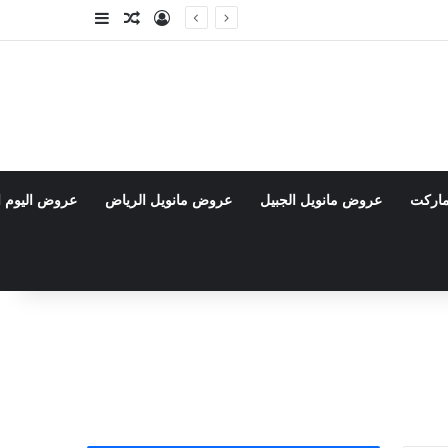
تسجيل الدخول
مقال عشوائي
إضافة عمود جا
ماركت
عروض مانويل الجبيل
عروض مانويل الرياض
عروض اليوم ا