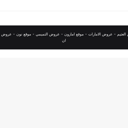
لعثيم
-
عروض الامارات
-
موقع امازون
-
عروض التميمي
-
م
وقع نون
-
عروض ا
ان