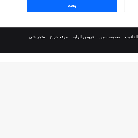
البحث
عن:
لدانوب
-
صحيفة سبق
-
عروض الراية
-
موقع حراج
-
متجر شي