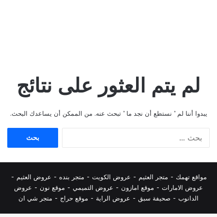
لم يتم العثور على نتائج
يبدوا أننا لم ’ نستطع أن نجد ما ’ تبحث عنه. من الممكن أن يساعدك البحث.
البحث
عن:
مواقع تهمك -
متجر العثيم
-
عروض الكويت
-
متجر بنده
-
عروض العثيم
-
عروض الامارات
-
موقع امازون
-
عروض التميمي
-
م
وقع نون
-
عروض
الدانوب
-
صحيفة سبق
-
عروض الراية
-
موقع حراج
-
متجر شي ان