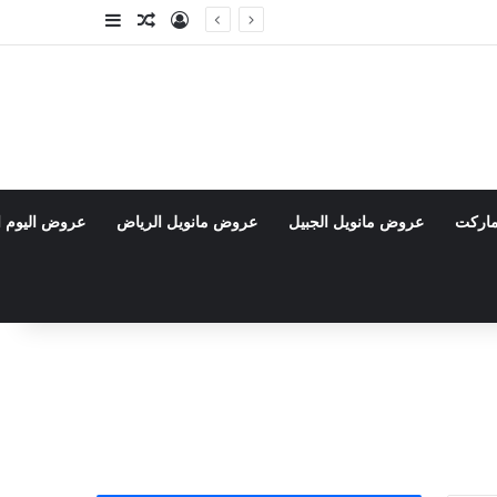
تسجيل الدخول
مقال عشوائي
إضافة عمود جا
ماركت
عروض مانويل الجبيل
عروض مانويل الرياض
عروض اليوم ا