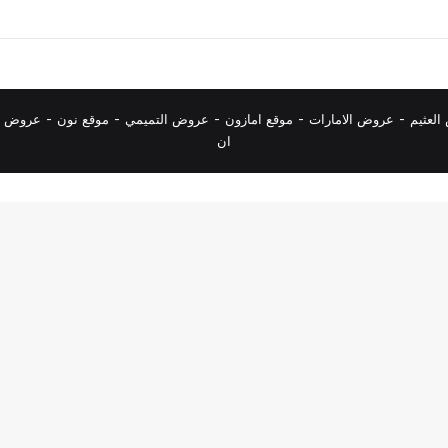
لعثيم
-
عروض الامارات
-
موقع امازون
-
عروض التميمي
-
م
وقع نون
-
عروض ا
ان