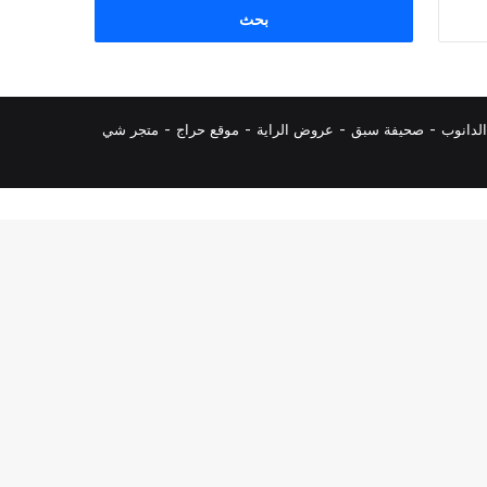
البحث
عن:
لدانوب
-
صحيفة سبق
-
عروض الراية
-
موقع حراج
-
متجر شي