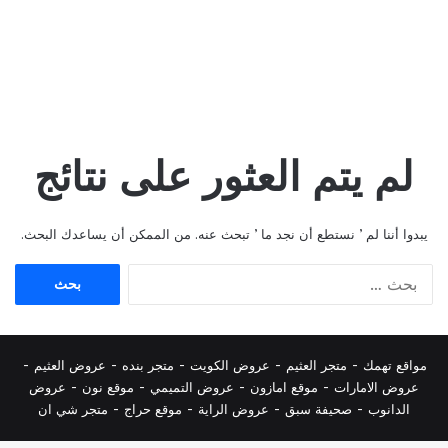
لم يتم العثور على نتائج
يبدوا أننا لم ’ نستطع أن نجد ما ’ تبحث عنه. من الممكن أن يساعدك البحث.
البحث
عن:
مواقع تهمك -
متجر العثيم
-
عروض الكويت
-
متجر بنده
-
عروض العثيم
-
عروض الامارات
-
موقع امازون
-
عروض التميمي
-
م
وقع نون
-
عروض
الدانوب
-
صحيفة سبق
-
عروض الراية
-
موقع حراج
-
متجر شي ان