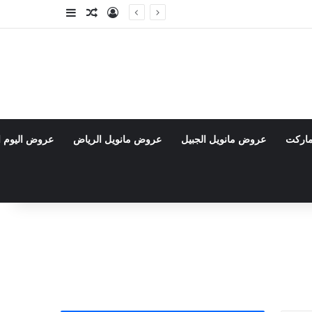
تسجيل الدخول
مقال عشوائي
إضافة عمود جا
ماركت
عروض مانويل الجبيل
عروض مانويل الرياض
عروض اليوم ا