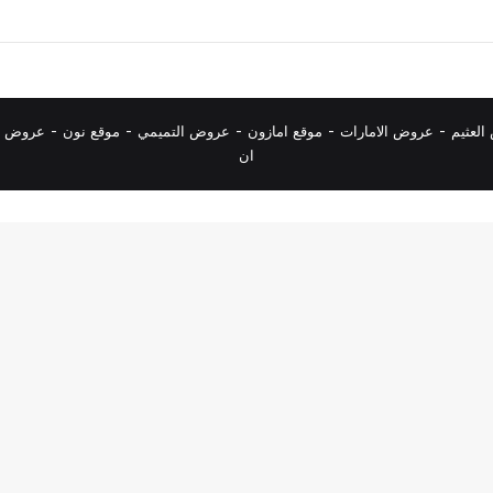
لعثيم
-
عروض الامارات
-
موقع امازون
-
عروض التميمي
-
م
وقع نون
-
عروض ا
ان