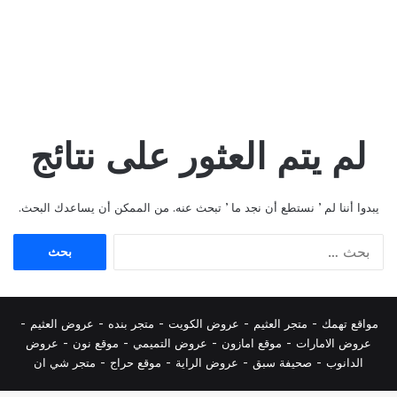
لم يتم العثور على نتائج
يبدوا أننا لم ’ نستطع أن نجد ما ’ تبحث عنه. من الممكن أن يساعدك البحث.
البحث
عن:
مواقع تهمك -
متجر العثيم
-
عروض الكويت
-
متجر بنده
-
عروض العثيم
-
عروض الامارات
-
موقع امازون
-
عروض التميمي
-
م
وقع نون
-
عروض
الدانوب
-
صحيفة سبق
-
عروض الراية
-
موقع حراج
-
متجر شي ان