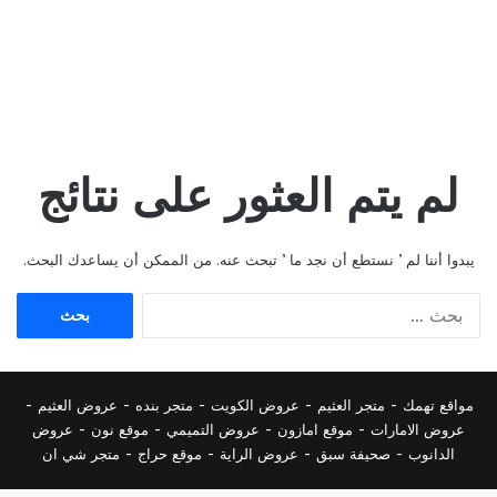
لم يتم العثور على نتائج
يبدوا أننا لم ’ نستطع أن نجد ما ’ تبحث عنه. من الممكن أن يساعدك البحث.
البحث
عن:
مواقع تهمك -
متجر العثيم
-
عروض الكويت
-
متجر بنده
-
عروض العثيم
-
عروض الامارات
-
موقع امازون
-
عروض التميمي
-
م
وقع نون
-
عروض
الدانوب
-
صحيفة سبق
-
عروض الراية
-
موقع حراج
-
متجر شي ان