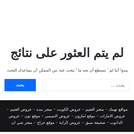
لم يتم العثور على نتائج
يبدوا أننا لم ’ نستطع أن نجد ما ’ تبحث عنه. من الممكن أن يساعدك البحث.
البحث
عن:
مواقع تهمك -
متجر العثيم
-
عروض الكويت
-
متجر بنده
-
عروض العثيم
-
عروض الامارات
-
موقع امازون
-
عروض التميمي
-
م
وقع نون
-
عروض
الدانوب
-
صحيفة سبق
-
عروض الراية
-
موقع حراج
-
متجر شي ان