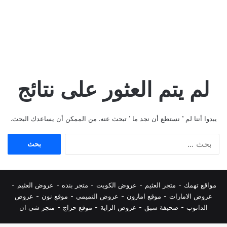
لم يتم العثور على نتائج
يبدوا أننا لم ’ نستطع أن نجد ما ’ تبحث عنه. من الممكن أن يساعدك البحث.
البحث
عن:
مواقع تهمك -
متجر العثيم
-
عروض الكويت
-
متجر بنده
-
عروض العثيم
-
عروض الامارات
-
موقع امازون
-
عروض التميمي
-
م
وقع نون
-
عروض
الدانوب
-
صحيفة سبق
-
عروض الراية
-
موقع حراج
-
متجر شي ان