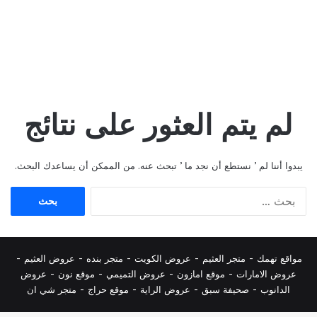
لم يتم العثور على نتائج
يبدوا أننا لم ’ نستطع أن نجد ما ’ تبحث عنه. من الممكن أن يساعدك البحث.
البحث
عن:
مواقع تهمك -
متجر العثيم
-
عروض الكويت
-
متجر بنده
-
عروض العثيم
-
عروض الامارات
-
موقع امازون
-
عروض التميمي
-
م
وقع نون
-
عروض
الدانوب
-
صحيفة سبق
-
عروض الراية
-
موقع حراج
-
متجر شي ان