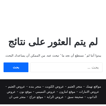
لم يتم العثور على نتائج
يبدوا أننا لم ’ نستطع أن نجد ما ’ تبحث عنه. من الممكن أن يساعدك البحث.
البحث
عن:
مواقع تهمك -
متجر العثيم
-
عروض الكويت
-
متجر بنده
-
عروض العثيم
-
عروض الامارات
-
موقع امازون
-
عروض التميمي
-
م
وقع نون
-
عروض
الدانوب
-
صحيفة سبق
-
عروض الراية
-
موقع حراج
-
متجر شي ان