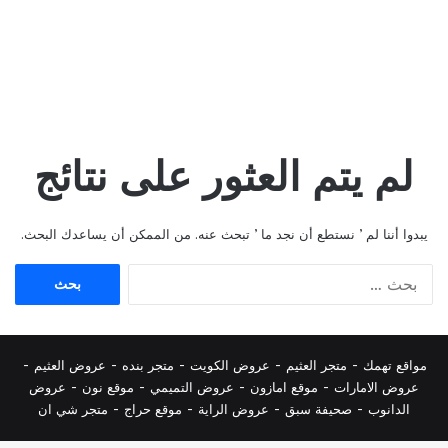
لم يتم العثور على نتائج
يبدوا أننا لم ’ نستطع أن نجد ما ’ تبحث عنه. من الممكن أن يساعدك البحث.
البحث
عن:
مواقع تهمك -
متجر العثيم
-
عروض الكويت
-
متجر بنده
-
عروض العثيم
-
عروض الامارات
-
موقع امازون
-
عروض التميمي
-
م
وقع نون
-
عروض
الدانوب
-
صحيفة سبق
-
عروض الراية
-
موقع حراج
-
متجر شي ان