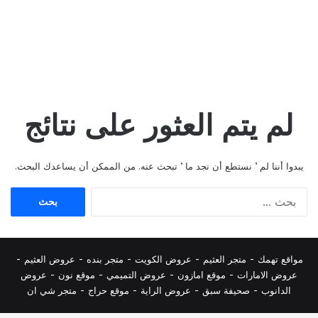
لم يتم العثور على نتائج
يبدوا أننا لم ’ نستطع أن نجد ما ’ تبحث عنه. من الممكن أن يساعدك البحث.
البحث
عن:
مواقع تهمك -
متجر العثيم
-
عروض الكويت
-
متجر بنده
-
عروض العثيم
-
عروض الامارات
-
موقع امازون
-
عروض التميمي
-
م
وقع نون
-
عروض
الدانوب
-
صحيفة سبق
-
عروض الراية
-
موقع حراج
-
متجر شي ان