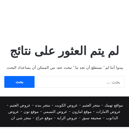
لم يتم العثور على نتائج
يبدوا أننا لم ’ نستطع أن نجد ما ’ تبحث عنه. من الممكن أن يساعدك البحث.
البحث
عن:
مواقع تهمك -
متجر العثيم
-
عروض الكويت
-
متجر بنده
-
عروض العثيم
-
عروض الامارات
-
موقع امازون
-
عروض التميمي
-
م
وقع نون
-
عروض
الدانوب
-
صحيفة سبق
-
عروض الراية
-
موقع حراج
-
متجر شي ان