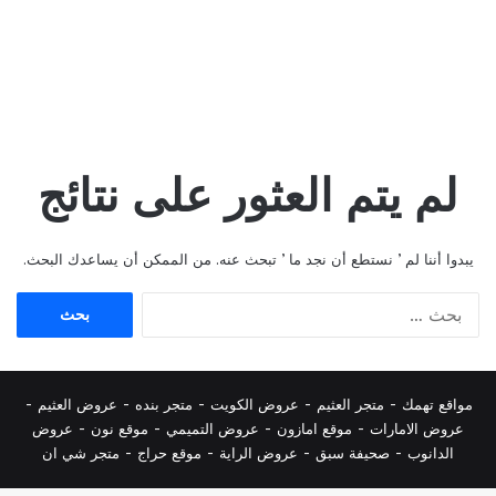
لم يتم العثور على نتائج
يبدوا أننا لم ’ نستطع أن نجد ما ’ تبحث عنه. من الممكن أن يساعدك البحث.
البحث
عن:
مواقع تهمك -
متجر العثيم
-
عروض الكويت
-
متجر بنده
-
عروض العثيم
-
عروض الامارات
-
موقع امازون
-
عروض التميمي
-
م
وقع نون
-
عروض
الدانوب
-
صحيفة سبق
-
عروض الراية
-
موقع حراج
-
متجر شي ان