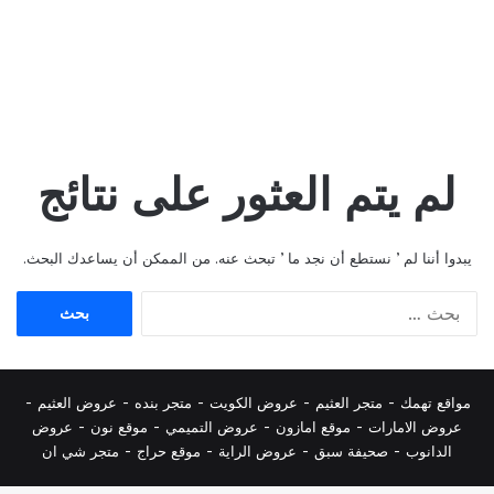
لم يتم العثور على نتائج
يبدوا أننا لم ’ نستطع أن نجد ما ’ تبحث عنه. من الممكن أن يساعدك البحث.
البحث
عن:
مواقع تهمك -
متجر العثيم
-
عروض الكويت
-
متجر بنده
-
عروض العثيم
-
عروض الامارات
-
موقع امازون
-
عروض التميمي
-
م
وقع نون
-
عروض
الدانوب
-
صحيفة سبق
-
عروض الراية
-
موقع حراج
-
متجر شي ان