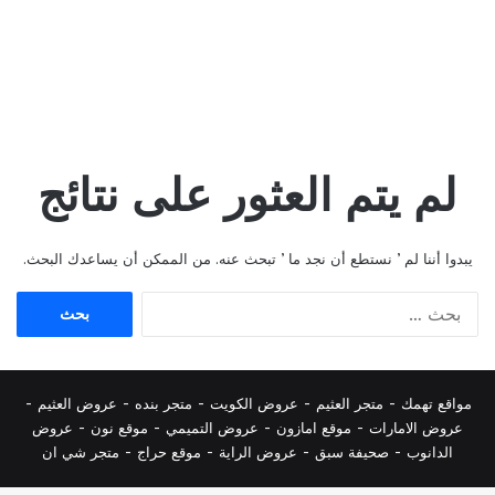
لم يتم العثور على نتائج
يبدوا أننا لم ’ نستطع أن نجد ما ’ تبحث عنه. من الممكن أن يساعدك البحث.
البحث
عن:
مواقع تهمك -
متجر العثيم
-
عروض الكويت
-
متجر بنده
-
عروض العثيم
-
عروض الامارات
-
موقع امازون
-
عروض التميمي
-
م
وقع نون
-
عروض
الدانوب
-
صحيفة سبق
-
عروض الراية
-
موقع حراج
-
متجر شي ان