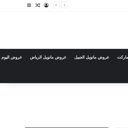
تسجيل الدخول
مقال عشوائي
إضافة عمود جا
ماركت
عروض مانويل الجبيل
عروض مانويل الرياض
عروض اليوم ا