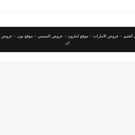
لعثيم
-
عروض الامارات
-
موقع امازون
-
عروض التميمي
-
م
وقع نون
-
عروض ا
ان