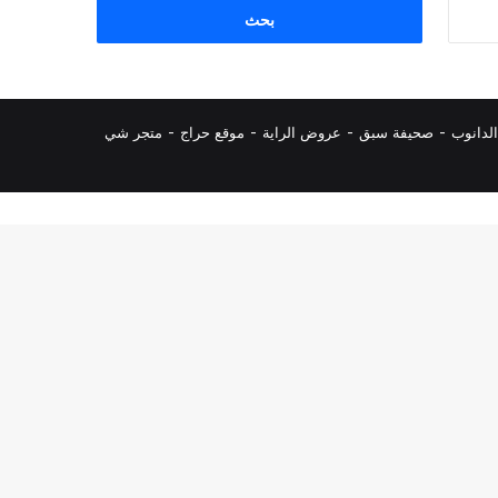
البحث
عن:
لدانوب
-
صحيفة سبق
-
عروض الراية
-
موقع حراج
-
متجر شي