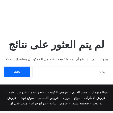
لم يتم العثور على نتائج
يبدوا أننا لم ’ نستطع أن نجد ما ’ تبحث عنه. من الممكن أن يساعدك البحث.
البحث
عن:
مواقع تهمك -
متجر العثيم
-
عروض الكويت
-
متجر بنده
-
عروض العثيم
-
عروض الامارات
-
موقع امازون
-
عروض التميمي
-
م
وقع نون
-
عروض
الدانوب
-
صحيفة سبق
-
عروض الراية
-
موقع حراج
-
متجر شي ان