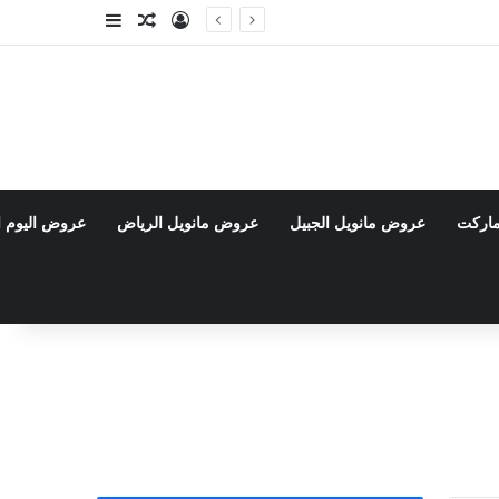
تسجيل الدخول
مقال عشوائي
إضافة عمود جا
ماركت
عروض مانويل الجبيل
عروض مانويل الرياض
عروض اليوم ا