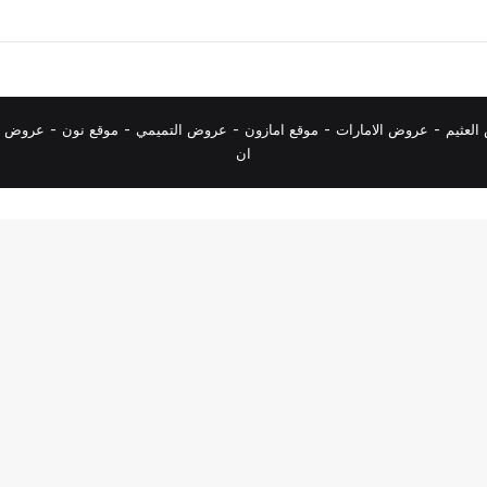
لعثيم
-
عروض الامارات
-
موقع امازون
-
عروض التميمي
-
م
وقع نون
-
عروض ا
ان