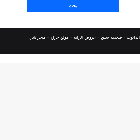
البحث
عن:
لدانوب
-
صحيفة سبق
-
عروض الراية
-
موقع حراج
-
متجر شي