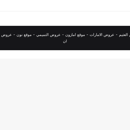
لعثيم
-
عروض الامارات
-
موقع امازون
-
عروض التميمي
-
م
وقع نون
-
عروض ا
ان