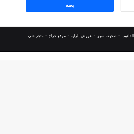
البحث
عن:
لدانوب
-
صحيفة سبق
-
عروض الراية
-
موقع حراج
-
متجر شي