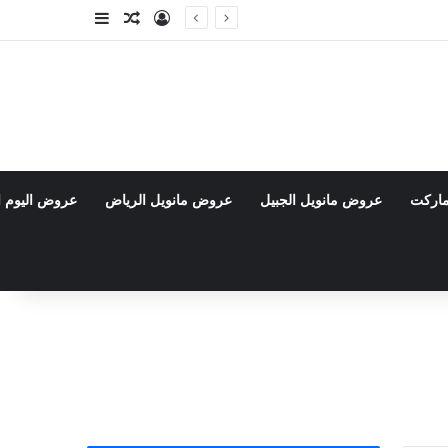
تسجيل الدخول
مقال عشوائي
إضافة عمود جا
ماركت
عروض مانويل الجبيل
عروض مانويل الرياض
عروض اليوم ا