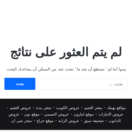
لم يتم العثور على نتائج
يبدوا أننا لم ’ نستطع أن نجد ما ’ تبحث عنه. من الممكن أن يساعدك البحث.
البحث
عن:
مواقع تهمك -
متجر العثيم
-
عروض الكويت
-
متجر بنده
-
عروض العثيم
-
عروض الامارات
-
موقع امازون
-
عروض التميمي
-
م
وقع نون
-
عروض
الدانوب
-
صحيفة سبق
-
عروض الراية
-
موقع حراج
-
متجر شي ان