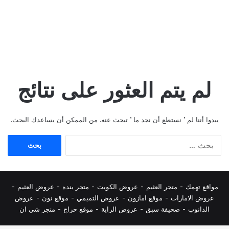
لم يتم العثور على نتائج
يبدوا أننا لم ’ نستطع أن نجد ما ’ تبحث عنه. من الممكن أن يساعدك البحث.
البحث
عن:
مواقع تهمك -
متجر العثيم
-
عروض الكويت
-
متجر بنده
-
عروض العثيم
-
عروض الامارات
-
موقع امازون
-
عروض التميمي
-
م
وقع نون
-
عروض
الدانوب
-
صحيفة سبق
-
عروض الراية
-
موقع حراج
-
متجر شي ان