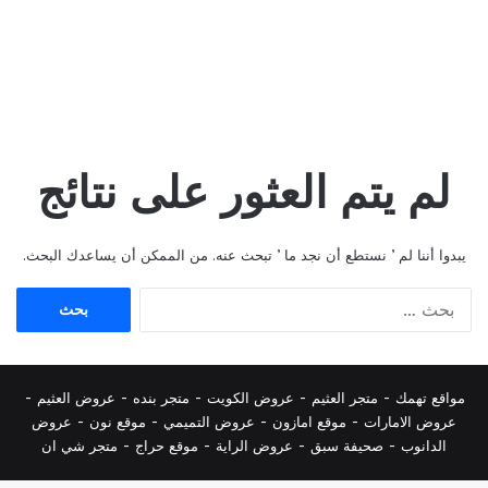
لم يتم العثور على نتائج
يبدوا أننا لم ’ نستطع أن نجد ما ’ تبحث عنه. من الممكن أن يساعدك البحث.
البحث
عن:
مواقع تهمك -
متجر العثيم
-
عروض الكويت
-
متجر بنده
-
عروض العثيم
-
عروض الامارات
-
موقع امازون
-
عروض التميمي
-
م
وقع نون
-
عروض
الدانوب
-
صحيفة سبق
-
عروض الراية
-
موقع حراج
-
متجر شي ان