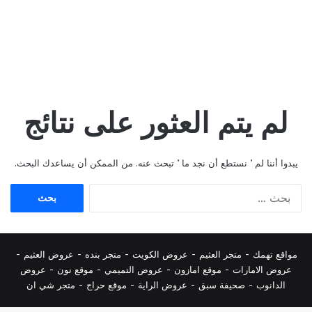
لم يتم العثور على نتائج
يبدوا أننا لم ’ نستطع أن نجد ما ’ تبحث عنه. من الممكن أن يساعدك البحث.
البحث
عن:
مواقع تهمك -
متجر العثيم
-
عروض الكويت
-
متجر بنده
-
عروض العثيم
-
عروض الامارات
-
موقع امازون
-
عروض التميمي
-
م
وقع نون
-
عروض
الدانوب
-
صحيفة سبق
-
عروض الراية
-
موقع حراج
-
متجر شي ان