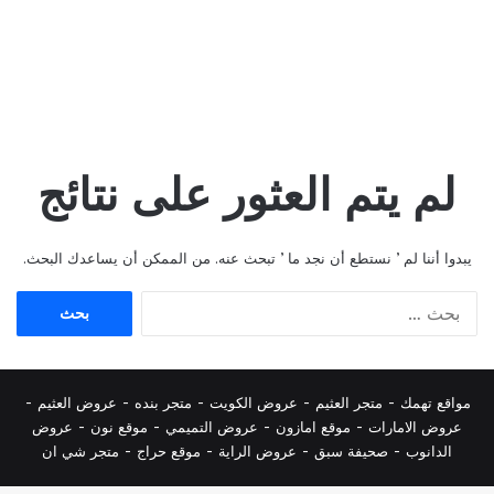
لم يتم العثور على نتائج
يبدوا أننا لم ’ نستطع أن نجد ما ’ تبحث عنه. من الممكن أن يساعدك البحث.
البحث
عن:
مواقع تهمك -
متجر العثيم
-
عروض الكويت
-
متجر بنده
-
عروض العثيم
-
عروض الامارات
-
موقع امازون
-
عروض التميمي
-
م
وقع نون
-
عروض
الدانوب
-
صحيفة سبق
-
عروض الراية
-
موقع حراج
-
متجر شي ان