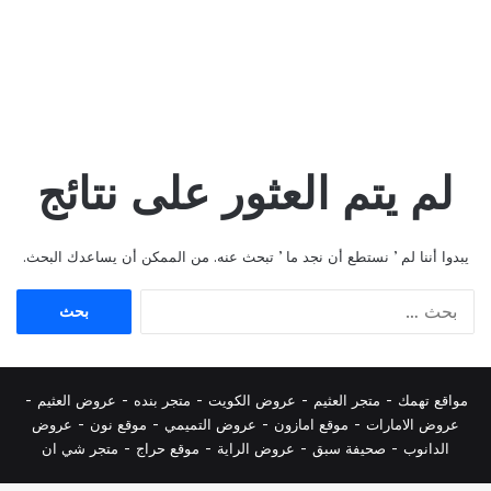
لم يتم العثور على نتائج
يبدوا أننا لم ’ نستطع أن نجد ما ’ تبحث عنه. من الممكن أن يساعدك البحث.
البحث
عن:
مواقع تهمك -
متجر العثيم
-
عروض الكويت
-
متجر بنده
-
عروض العثيم
-
عروض الامارات
-
موقع امازون
-
عروض التميمي
-
م
وقع نون
-
عروض
الدانوب
-
صحيفة سبق
-
عروض الراية
-
موقع حراج
-
متجر شي ان