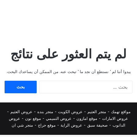
لم يتم العثور على نتائج
يبدوا أننا لم ’ نستطع أن نجد ما ’ تبحث عنه. من الممكن أن يساعدك البحث.
البحث
عن:
مواقع تهمك -
متجر العثيم
-
عروض الكويت
-
متجر بنده
-
عروض العثيم
-
عروض الامارات
-
موقع امازون
-
عروض التميمي
-
م
وقع نون
-
عروض
الدانوب
-
صحيفة سبق
-
عروض الراية
-
موقع حراج
-
متجر شي ان