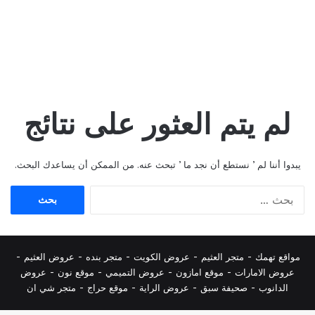
لم يتم العثور على نتائج
يبدوا أننا لم ’ نستطع أن نجد ما ’ تبحث عنه. من الممكن أن يساعدك البحث.
البحث
عن:
مواقع تهمك -
متجر العثيم
-
عروض الكويت
-
متجر بنده
-
عروض العثيم
-
عروض الامارات
-
موقع امازون
-
عروض التميمي
-
م
وقع نون
-
عروض
الدانوب
-
صحيفة سبق
-
عروض الراية
-
موقع حراج
-
متجر شي ان