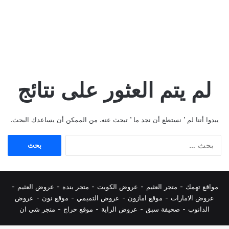
لم يتم العثور على نتائج
يبدوا أننا لم ’ نستطع أن نجد ما ’ تبحث عنه. من الممكن أن يساعدك البحث.
البحث
عن:
مواقع تهمك -
متجر العثيم
-
عروض الكويت
-
متجر بنده
-
عروض العثيم
-
عروض الامارات
-
موقع امازون
-
عروض التميمي
-
م
وقع نون
-
عروض
الدانوب
-
صحيفة سبق
-
عروض الراية
-
موقع حراج
-
متجر شي ان