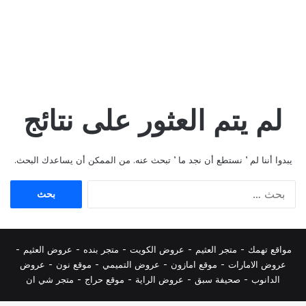
لم يتم العثور على نتائج
يبدوا أننا لم ’ نستطع أن نجد ما ’ تبحث عنه. من الممكن أن يساعدك البحث.
البحث
عن:
مواقع تهمك -
متجر العثيم
-
عروض الكويت
-
متجر بنده
-
عروض العثيم
-
عروض الامارات
-
موقع امازون
-
عروض التميمي
-
م
وقع نون
-
عروض
الدانوب
-
صحيفة سبق
-
عروض الراية
-
موقع حراج
-
متجر شي ان