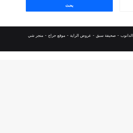
البحث
عن:
لدانوب
-
صحيفة سبق
-
عروض الراية
-
موقع حراج
-
متجر شي