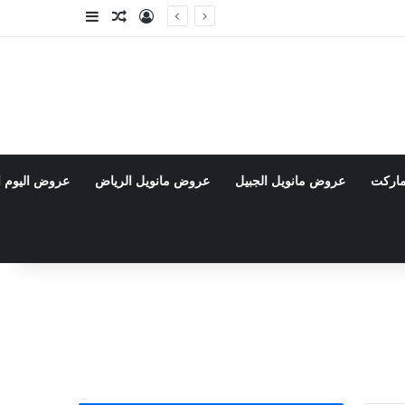
تسجيل الدخول
مقال عشوائي
إضافة عمود جا
ماركت
عروض مانويل الجبيل
عروض مانويل الرياض
عروض اليوم ا