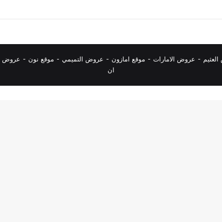
لعثيم
-
عروض الامارات
-
موقع امازون
-
عروض التميمي
-
م
وقع نون
-
عروض ا
ان