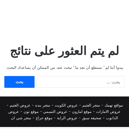
لم يتم العثور على نتائج
يبدوا أننا لم ’ نستطع أن نجد ما ’ تبحث عنه. من الممكن أن يساعدك البحث.
البحث
عن:
مواقع تهمك -
متجر العثيم
-
عروض الكويت
-
متجر بنده
-
عروض العثيم
-
عروض الامارات
-
موقع امازون
-
عروض التميمي
-
م
وقع نون
-
عروض
الدانوب
-
صحيفة سبق
-
عروض الراية
-
موقع حراج
-
متجر شي ان