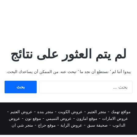
لم يتم العثور على نتائج
يبدوا أننا لم ’ نستطع أن نجد ما ’ تبحث عنه. من الممكن أن يساعدك البحث.
البحث
عن:
مواقع تهمك -
متجر العثيم
-
عروض الكويت
-
متجر بنده
-
عروض العثيم
-
عروض الامارات
-
موقع امازون
-
عروض التميمي
-
م
وقع نون
-
عروض
الدانوب
-
صحيفة سبق
-
عروض الراية
-
موقع حراج
-
متجر شي ان