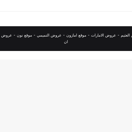
لعثيم
-
عروض الامارات
-
موقع امازون
-
عروض التميمي
-
م
وقع نون
-
عروض ا
ان