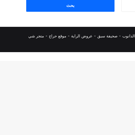
البحث
عن:
لدانوب
-
صحيفة سبق
-
عروض الراية
-
موقع حراج
-
متجر شي