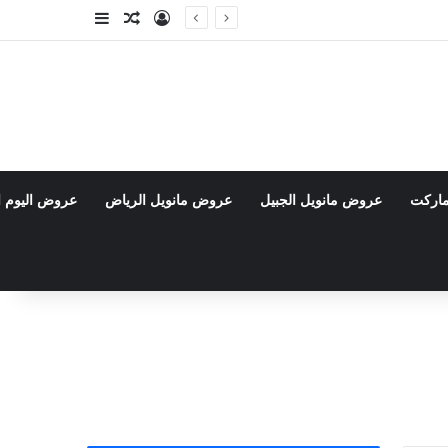
تسجيل الدخول
مقال عشوائي
إضافة عمود جا
ماركت
عروض مانويل الجبيل
عروض مانويل الرياض
عروض اليوم ا