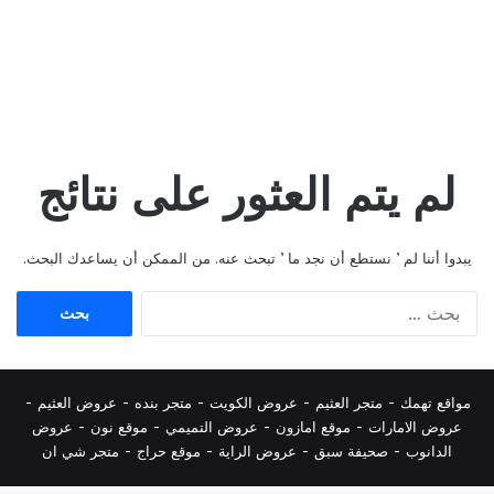
لم يتم العثور على نتائج
يبدوا أننا لم ’ نستطع أن نجد ما ’ تبحث عنه. من الممكن أن يساعدك البحث.
البحث
عن:
مواقع تهمك -
متجر العثيم
-
عروض الكويت
-
متجر بنده
-
عروض العثيم
-
عروض الامارات
-
موقع امازون
-
عروض التميمي
-
م
وقع نون
-
عروض
الدانوب
-
صحيفة سبق
-
عروض الراية
-
موقع حراج
-
متجر شي ان