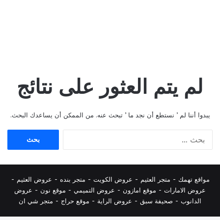
لم يتم العثور على نتائج
يبدوا أننا لم ’ نستطع أن نجد ما ’ تبحث عنه. من الممكن أن يساعدك البحث.
البحث
عن:
مواقع تهمك -
متجر العثيم
-
عروض الكويت
-
متجر بنده
-
عروض العثيم
-
عروض الامارات
-
موقع امازون
-
عروض التميمي
-
م
وقع نون
-
عروض
الدانوب
-
صحيفة سبق
-
عروض الراية
-
موقع حراج
-
متجر شي ان