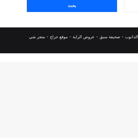
البحث
عن:
لدانوب
-
صحيفة سبق
-
عروض الراية
-
موقع حراج
-
متجر شي