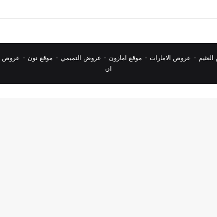
لعثيم
-
عروض الامارات
-
موقع امازون
-
عروض التميمي
-
م
وقع نون
-
عروض ا
ان