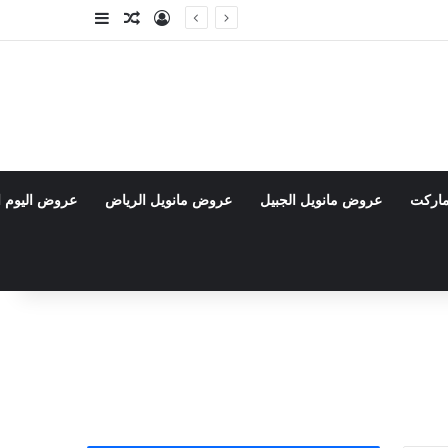
تسجيل الدخول
مقال عشوائي
إضافة عمود جا
ماركت
عروض مانويل الجبيل
عروض مانويل الرياض
عروض اليوم ا