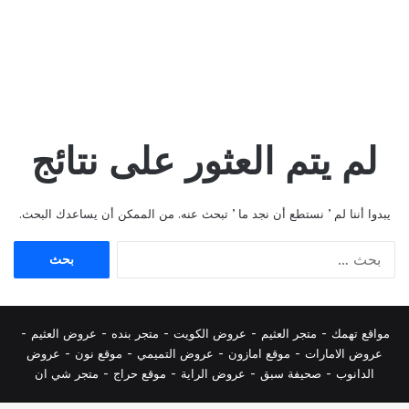
لم يتم العثور على نتائج
يبدوا أننا لم ’ نستطع أن نجد ما ’ تبحث عنه. من الممكن أن يساعدك البحث.
البحث
عن:
مواقع تهمك -
متجر العثيم
-
عروض الكويت
-
متجر بنده
-
عروض العثيم
-
عروض الامارات
-
موقع امازون
-
عروض التميمي
-
م
وقع نون
-
عروض
الدانوب
-
صحيفة سبق
-
عروض الراية
-
موقع حراج
-
متجر شي ان