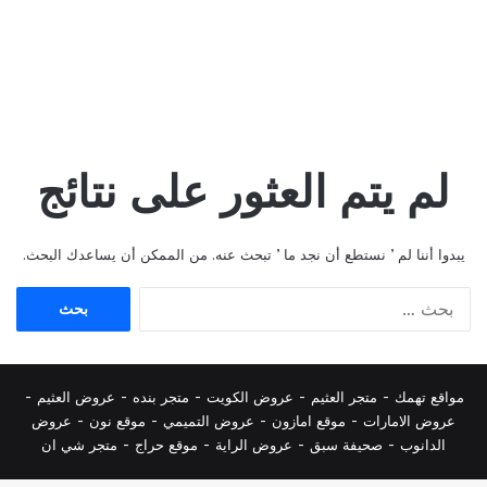
لم يتم العثور على نتائج
يبدوا أننا لم ’ نستطع أن نجد ما ’ تبحث عنه. من الممكن أن يساعدك البحث.
البحث
عن:
مواقع تهمك -
متجر العثيم
-
عروض الكويت
-
متجر بنده
-
عروض العثيم
-
عروض الامارات
-
موقع امازون
-
عروض التميمي
-
م
وقع نون
-
عروض
الدانوب
-
صحيفة سبق
-
عروض الراية
-
موقع حراج
-
متجر شي ان