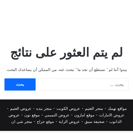
لم يتم العثور على نتائج
يبدوا أننا لم ’ نستطع أن نجد ما ’ تبحث عنه. من الممكن أن يساعدك البحث.
البحث
عن:
مواقع تهمك -
متجر العثيم
-
عروض الكويت
-
متجر بنده
-
عروض العثيم
-
عروض الامارات
-
موقع امازون
-
عروض التميمي
-
م
وقع نون
-
عروض
الدانوب
-
صحيفة سبق
-
عروض الراية
-
موقع حراج
-
متجر شي ان