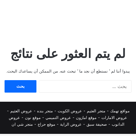
لم يتم العثور على نتائج
يبدوا أننا لم ’ نستطع أن نجد ما ’ تبحث عنه. من الممكن أن يساعدك البحث.
البحث
عن:
مواقع تهمك -
متجر العثيم
-
عروض الكويت
-
متجر بنده
-
عروض العثيم
-
عروض الامارات
-
موقع امازون
-
عروض التميمي
-
م
وقع نون
-
عروض
الدانوب
-
صحيفة سبق
-
عروض الراية
-
موقع حراج
-
متجر شي ان