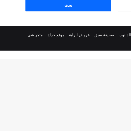
البحث
عن:
لدانوب
-
صحيفة سبق
-
عروض الراية
-
موقع حراج
-
متجر شي