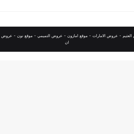
لعثيم
-
عروض الامارات
-
موقع امازون
-
عروض التميمي
-
م
وقع نون
-
عروض ا
ان