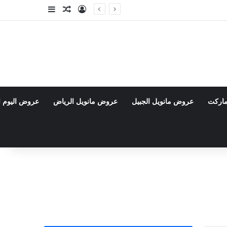
تسجيل الدخول
مقال عشوائي
إضافة عمود جا
ماركت
عروض مانويل الجبيل
عروض مانويل الرياض
عروض اليوم ا