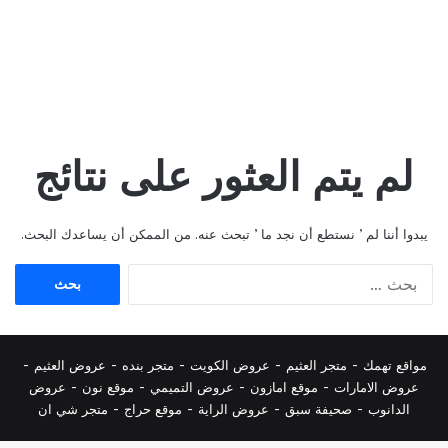
لم يتم العثور على نتائج
يبدوا أننا لم ’ نستطع أن نجد ما ’ تبحث عنه. من الممكن أن يساعدك البحث.
البحث
عن:
مواقع تهمك -
متجر العثيم
-
عروض الكويت
-
متجر بنده
-
عروض العثيم
-
عروض الامارات
-
موقع امازون
-
عروض التميمي
-
م
وقع نون
-
عروض
الدانوب
-
صحيفة سبق
-
عروض الراية
-
موقع حراج
-
متجر شي ان