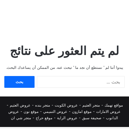
لم يتم العثور على نتائج
يبدوا أننا لم ’ نستطع أن نجد ما ’ تبحث عنه. من الممكن أن يساعدك البحث.
البحث
عن:
مواقع تهمك -
متجر العثيم
-
عروض الكويت
-
متجر بنده
-
عروض العثيم
-
عروض الامارات
-
موقع امازون
-
عروض التميمي
-
م
وقع نون
-
عروض
الدانوب
-
صحيفة سبق
-
عروض الراية
-
موقع حراج
-
متجر شي ان