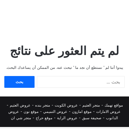
لم يتم العثور على نتائج
يبدوا أننا لم ’ نستطع أن نجد ما ’ تبحث عنه. من الممكن أن يساعدك البحث.
البحث
عن:
مواقع تهمك -
متجر العثيم
-
عروض الكويت
-
متجر بنده
-
عروض العثيم
-
عروض الامارات
-
موقع امازون
-
عروض التميمي
-
م
وقع نون
-
عروض
الدانوب
-
صحيفة سبق
-
عروض الراية
-
موقع حراج
-
متجر شي ان