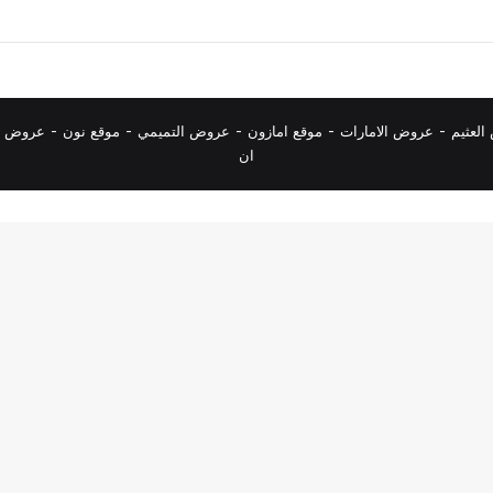
لعثيم
-
عروض الامارات
-
موقع امازون
-
عروض التميمي
-
م
وقع نون
-
عروض ا
ان