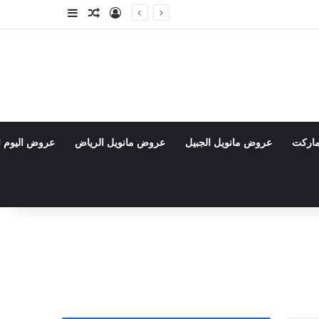
تسجيل الدخول
مقال عشوائي
إضافة عمود جا
ماركت
عروض مانويل الجبيل
عروض مانويل الرياض
عروض اليوم ا