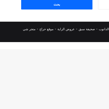
البحث
عن:
لدانوب
-
صحيفة سبق
-
عروض الراية
-
موقع حراج
-
متجر شي