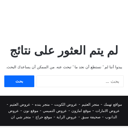
لم يتم العثور على نتائج
يبدوا أننا لم ’ نستطع أن نجد ما ’ تبحث عنه. من الممكن أن يساعدك البحث.
البحث
عن:
مواقع تهمك -
متجر العثيم
-
عروض الكويت
-
متجر بنده
-
عروض العثيم
-
عروض الامارات
-
موقع امازون
-
عروض التميمي
-
م
وقع نون
-
عروض
الدانوب
-
صحيفة سبق
-
عروض الراية
-
موقع حراج
-
متجر شي ان