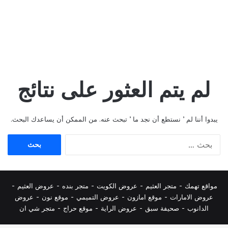
لم يتم العثور على نتائج
يبدوا أننا لم ’ نستطع أن نجد ما ’ تبحث عنه. من الممكن أن يساعدك البحث.
البحث
عن:
مواقع تهمك -
متجر العثيم
-
عروض الكويت
-
متجر بنده
-
عروض العثيم
-
عروض الامارات
-
موقع امازون
-
عروض التميمي
-
م
وقع نون
-
عروض
الدانوب
-
صحيفة سبق
-
عروض الراية
-
موقع حراج
-
متجر شي ان